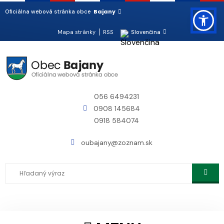
Bajany
Oficiálna webová stránka obce
Mapa stránky
RSS
Slovenčina
056 6494231
0908 145684
0918 584074
oubajany@zoznam.sk